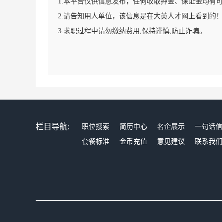
1.本平台仅供信息发布，任何收取押金、保证金均有
2.请告知用人单位，该信息是在大英人才网上看到的
3.求职过程中请勿缴纳费用,保持谨慎,防止诈骗。
栏目导航:
职位搜索
简历中心
名企展示
一句话
套餐标准
金币充值
意见建议
联系我