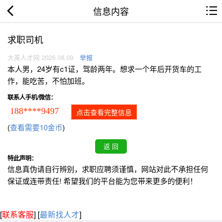
信息内容
求职司机
大英人才网 2026.08.09
举报
本人男，24岁有c1证，驾龄两年。想求一个年后开货车的工
作，能吃苦，不怕加班。
联系人手机/微信：
188****9497
点击查看完整信息
(
查看需要10金币
)
特此声明：
信息真伪请自行辨别，求职应聘须谨慎，网站对此不承担任何
保证或连带责任! 希望我们的平台能为您带来更多的便利！
[
联系客服
]
[
最新找人才
]