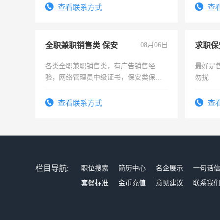
查看联系方式
查
全职兼职销售类 保安
08月06日
求职保
各类全职兼职销售类，有广告销售经
最好是
验，网络管理员中级证书，保安类保安
勿扰
队长，形象岗或幼儿园保安，维修水电
有高低压电工证和十几年工作经验
查看联系方式
查
栏目导航:
职位搜索
简历中心
名企展示
一句话
套餐标准
金币充值
意见建议
联系我