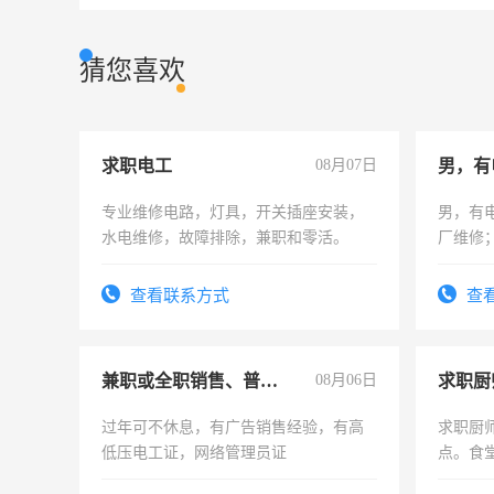
猜您喜欢
求职电工
08月07日
男，有
专业维修电路，灯具，开关插座安装，
男，有
水电维修，故障排除，兼职和零活。
厂维修
上，枣
电话
查看联系方式
查
兼职或全职销售、普工、维修
08月06日
求职厨
过年可不休息，有广告销售经验，有高
求职厨
低压电工证，网络管理员证
点。食堂
上