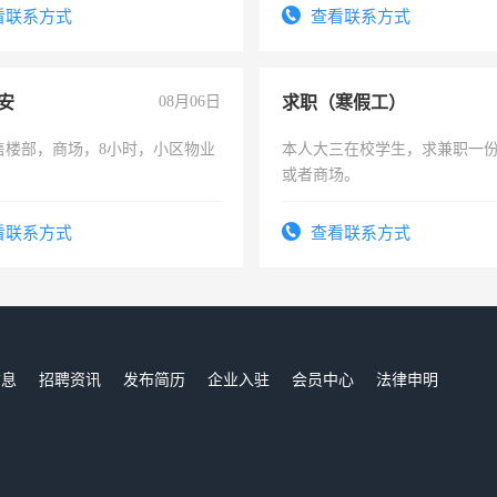
务，财务咨询等业务。欲求兼
看联系方式
查看联系方式
作
安
08月06日
求职（寒假工）
售楼部，商场，8小时，小区物业
本人大三在校学生，求兼职一
或者商场。
看联系方式
查看联系方式
信息
招聘资讯
发布简历
企业入驻
会员中心
法律申明
们