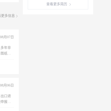
查看更多简历
看更多信息
08月07日
人多年非
、图纸制
诚合作，
08月06日
，出口退
税申报、
理乱账业