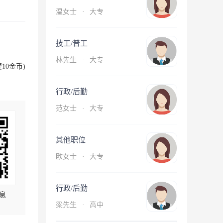
温女士
·
大专
技工/普工
林先生
·
大专
10金币)
行政/后勤
范女士
·
大专
其他职位
欧女士
·
大专
行政/后勤
息
梁先生
·
高中