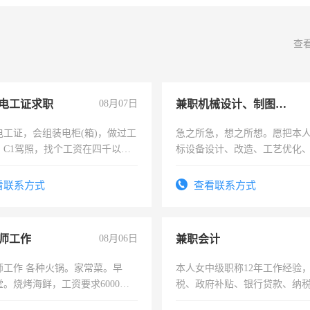
查
电工证求职
08月07日
兼职机械设计、制图、设备改造
电工证，会组装电柜(箱)，做过工
急之所急，想之所想。愿把本
；C1驾照，找个工资在四千以
标设备设计、改造、工艺优化
强县以外需要有住宿，保险勿扰
作和分解的经验与您分享。 真
结识有识之士，共享未来。
看联系方式
查看联系方式
师工作
08月06日
兼职会计
师工作 各种火锅。家常菜。早
本人女中级职称12年工作经验
。烧烤海鲜，工资要求6000以
税、政府补贴、银行贷款、纳
为各类公司策划，设建新账，